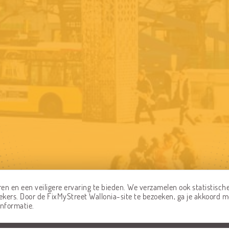
en en een veiligere ervaring te bieden. We verzamelen ook statistisch
kers. Door de FixMyStreet Wallonia-site te bezoeken, ga je akkoord m
nformatie.