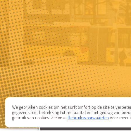
We gebruiken cookies om het surfcomfort op de site te verbeter
gegevens met betrekking tot het aantal en het gedrag van bezoe
gebruik van cookies. Zie onze
Gebruiksvoorwaarden
voor meer i
MELD EEN PROBLEEM