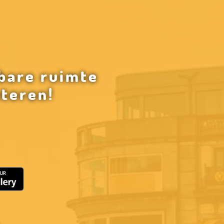
bare ruimte
eteren!