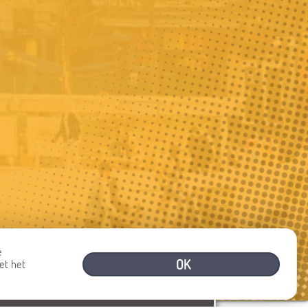
e
OK
et het
HULP NODIG