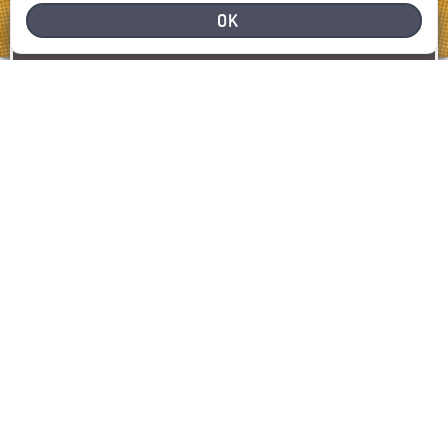
OK
HULP NODIG
MELD EEN PROBLEEM
SIGNALEREN
KAART WEERGEVEN
LAATSTE MELDINGEN