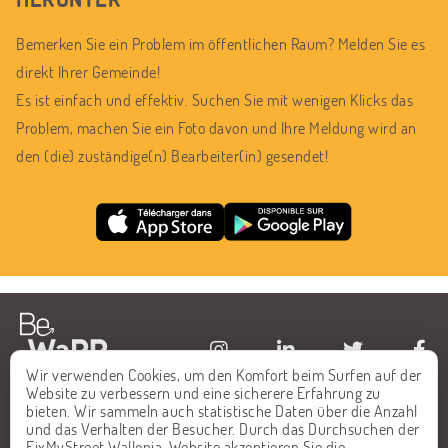
Bemerken Sie ein Problem im öffentlichen Raum? Melden Sie es
direkt Ihrer Gemeinde!
Es ist einfach und effektiv. Suchen Sie mit wenigen Klicks das
Problem, machen Sie ein Foto davon und Ihre Meldung wird an
den (die) zuständige(n) Bearbeiter(in) gesendet!
Wir verwenden Cookies, um den Komfort beim Surfen auf der
Website zu verbessern und eine sicherere Erfahrung zu
STARTSEITE
FAQ
bieten. Wir sammeln auch statistische Daten über die Anzahl
und das Verhalten der Besucher. Durch das Durchsuchen der
ALLE MELDUNGEN
KONTAKT
FixMyStreet Wallonia-Website akzeptieren Sie die