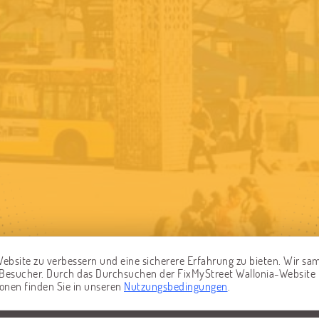
ebsite zu verbessern und eine sicherere Erfahrung zu bieten. Wir s
r Besucher. Durch das Durchsuchen der FixMyStreet Wallonia-Website
ionen finden Sie in unseren
Nutzungsbedingungen
.