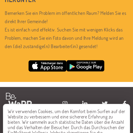
Bemerken Sie ein Problem im öffentlichen Raum? Melden Sie es
direkt Ihrer Gemeinde!
Es ist einfach und effektiv. Suchen Sie mit wenigen Klicks das
Problem, machen Sie ein Foto davon und Ihre Meldung wird an
den (die) zuständige(n) Bearbeiter(in) gesendet!
Wir verwenden Cookies, um den Komfort beim Surfen auf der
Website zu verbessern und eine sicherere Erfahrung zu
STARTSEITE
FAQ
bieten. Wir sammeln auch statistische Daten über die Anzahl
und das Verhalten der Besucher. Durch das Durchsuchen der
ALLE MELDUNGEN
KONTAKT
FixMyStreet Wallonia-Website akzeptieren Sie die