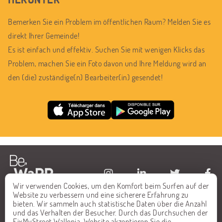
Bemerken Sie ein Problem im öffentlichen Raum? Melden Sie es
direkt Ihrer Gemeinde!
Es ist einfach und effektiv. Suchen Sie mit wenigen Klicks das
Problem, machen Sie ein Foto davon und Ihre Meldung wird an
den (die) zuständige(n) Bearbeiter(in) gesendet!
Wir verwenden Cookies, um den Komfort beim Surfen auf der
Website zu verbessern und eine sicherere Erfahrung zu
STARTSEITE
FAQ
bieten. Wir sammeln auch statistische Daten über die Anzahl
und das Verhalten der Besucher. Durch das Durchsuchen der
ALLE MELDUNGEN
KONTAKT
FixMyStreet Wallonia-Website akzeptieren Sie die