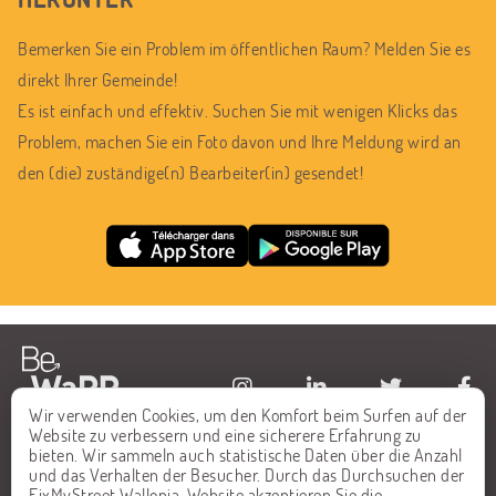
Bemerken Sie ein Problem im öffentlichen Raum? Melden Sie es
direkt Ihrer Gemeinde!
Es ist einfach und effektiv. Suchen Sie mit wenigen Klicks das
Problem, machen Sie ein Foto davon und Ihre Meldung wird an
den (die) zuständige(n) Bearbeiter(in) gesendet!
Wir verwenden Cookies, um den Komfort beim Surfen auf der
Website zu verbessern und eine sicherere Erfahrung zu
STARTSEITE
FAQ
bieten. Wir sammeln auch statistische Daten über die Anzahl
und das Verhalten der Besucher. Durch das Durchsuchen der
ALLE MELDUNGEN
KONTAKT
FixMyStreet Wallonia-Website akzeptieren Sie die