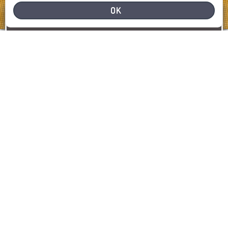
OK
HULP NODIG
MELD EEN PROBLEEM
SIGNALEREN
KAART WEERGEVEN
LAATSTE MELDINGEN