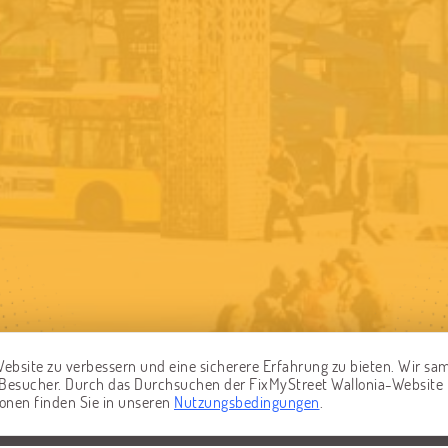
ebsite zu verbessern und eine sicherere Erfahrung zu bieten. Wir s
r Besucher. Durch das Durchsuchen der FixMyStreet Wallonia-Website
ionen finden Sie in unseren
Nutzungsbedingungen
.